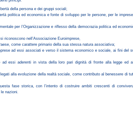
enti principi:
ibertà della persona e dei gruppi sociali;
bertà politica ed economica e fonte di sviluppo per le persone, per le impres
mentale per l’Organizzazione e riflesso della democrazia politica ed econom
e si riconoscono nell’Associazione Euroimprese,
 Paese, come carattere primario della sua stessa natura associativa;
mprese ad essi associati e verso il sistema economico e sociale, ai fini del 
 ad essi aderenti in vista della loro pari dignità di fronte alla legge ed a
 legati alla evoluzione della realtà sociale, come contributo al benessere di tu
uesta fase storica, con l’intento di costruire ambiti crescenti di conviven
 le nazioni.