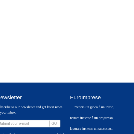
ewsletter
EuroImprese
bscribe to our newsletter and get latest news
… mettersi in gioco è un inizio,
 your inbox.
restare insieme è un progresso,
GO
lavorare insieme un successo…