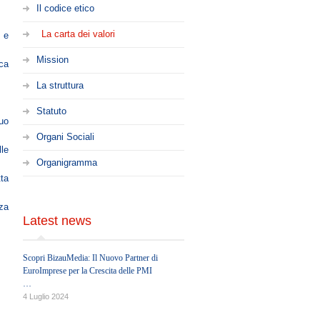
Il codice etico
La carta dei valori
e e
Mission
ica
La struttura
Statuto
suo
Organi Sociali
lle
Organigramma
tta
za
Latest news
Scopri BizauMedia: Il Nuovo Partner di
EuroImprese per la Crescita delle PMI
EUROIMPRESE è entusiasta di annunciare
4 Luglio 2024
una nuova collaborazione strategica con