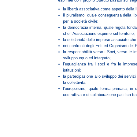
esprimendo il proprio Statuto basato sui segu
la libertà associativa come aspetto della l
il pluralismo, quale conseguenza della li
per la società civile;
la democrazia interna, quale regola fonda
che l’Associazione esprime sul territorio;
la solidarietà delle imprese associate ch
nei confronti degli Enti ed Organismi del
la responsabilità verso i Soci, verso le i
sviluppo equo ed integrato;
l’eguaglianza fra i soci e fra le imprese
istituzioni;
la partecipazione allo sviluppo dei servizi
la collettività;
l’europeismo, quale forma primaria, in q
costruttiva e di collaborazione pacifica tra