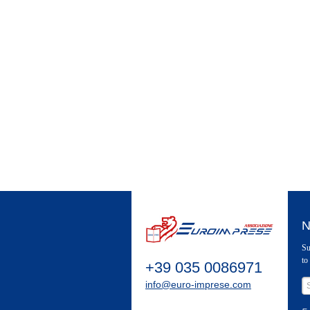
N
Su
to
+39 035 0086971
info@euro-imprese.com