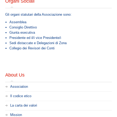
Organi Sociali
Il codice etico
La carta dei valori
Gli organi statutari della Associazione sono:
Mission
Assemblea
La struttura
Consiglio Direttivo
Giunta esecutiva
Statuto
Presidente ed il/i vice Presidente/i
Sedi distaccate e Delegazioni di Zona
Organi Sociali
Collegio dei Revisori dei Conti
Organigramma
SERVICES
About Us
Servizi Itelligenza Artificiale per PMI
Association
Corsi Formazione E-Learning
Risk Management Services
Il codice etico
Ente Bilaterale : E.Bi.Conf.
La carta dei valori
Servizi fiduciari
Mission