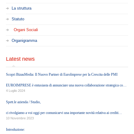
Servizi di Organizzazione Contabile ed Amministrativa
La struttura
Servizi regolamentari
Statuto
Servizi Societari
Organi Sociali
Servizi di Internazionalizzazione
Servizi Finanziari
Organigramma
Servizi di Mediazione Creditizia
Latest news
Servizi Legali
Servizi Immobiliari
Scopri BizauMedia: Il Nuovo Partner di EuroImprese per la Crescita delle PMI
Servizi di Consulenza per il Terzo Settore
EUROIMPRESE è entusiasta di annunciare una nuova collaborazione strategica con
Ultime notizie
BizauMedia, una società di Growth Partners.
4 Luglio 2024
Spett.le azienda / Studio,
HEADQUARTERS
ci rivolgiamo a voi oggi per comunicarvi una importante novità relativa ai crediti
d'Imposta generati dalle normative ascrivibili all'Eco-sisma Bonus, Superbonus e c.d.
10 Novembre 2023
PARTNERS
Bonus Minori.
Introduzione: