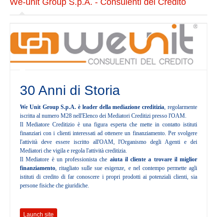
We-unit Group S.p.A. - Consulenti del Credito
Il codice etico
La carta dei valori
Mission
La struttura
Statuto
Organi Sociali
30 Anni di Storia
Organigramma
We Unit Group S.p.A. è leader della mediazione creditizia
, regolarmente
iscritta al numero M28 nell'Elenco dei Mediatori Creditizi presso l'OAM.
SERVICES
Il Mediatore Creditizio è una figura esperta che mette in contatto istituti
finanziari con i clienti interessati ad ottenere un finanziamento. Per svolgere
l'attività deve essere iscritto all'OAM, l'Organismo degli Agenti e dei
Servizi Itelligenza Artificiale per PMI
Mediatori che vigila e regola l'attività creditizia.
Il Mediatore è un professionista che
aiuta il cliente a trovare il miglior
Corsi Formazione E-Learning
finanziamento
, ritagliato sulle sue esigenze, e nel contempo permette agli
Risk Management Services
istituti di credito di far conoscere i propri prodotti ai potenziali clienti, sia
persone fisiche che giuridiche.
Ente Bilaterale : E.Bi.Conf.
Servizi fiduciari
Launch site