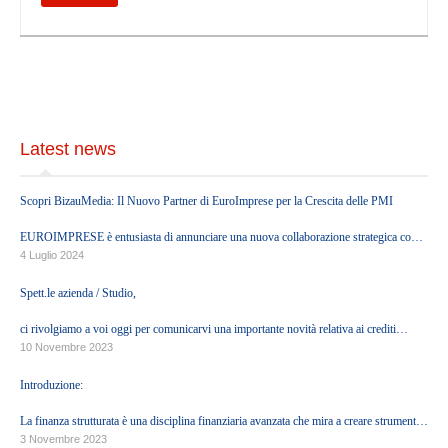
Servizi di Organizzazione Contabile ed Amministrativa
Servizi regolamentari
Servizi Societari
Servizi di Internazionalizzazione
Servizi Finanziari
Latest news
Servizi di Mediazione Creditizia
Servizi Legali
Scopri BizauMedia: Il Nuovo Partner di EuroImprese per la Crescita delle PMI
Servizi Immobiliari
EUROIMPRESE è entusiasta di annunciare una nuova collaborazione strategica con
BizauMedia, una società di Growth Partners.
Servizi di Consulenza per il Terzo Settore
4 Luglio 2024
Ultime notizie
Spett.le azienda / Studio,
ci rivolgiamo a voi oggi per comunicarvi una importante novità relativa ai crediti
HEADQUARTERS
d'Imposta generati dalle normative ascrivibili all'Eco-sisma Bonus, Superbonus e c.d.
10 Novembre 2023
Bonus Minori.
Introduzione:
PARTNERS
La finanza strutturata è una disciplina finanziaria avanzata che mira a creare strumenti
finanziari complessi per soddisfare le esigenze specifiche dei clienti. In questo
3 Novembre 2023