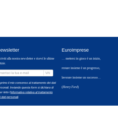
ewsletter
EuroImprese
criviti alla nostra newsletter e ricevi le ultime
… mettersi in gioco è un inizio,
tizie.
restare insieme è un progresso,
VAI
lavorare insieme un successo…
primo il mio consenso al trattamento dei dati
(
Henry Ford
)
rsonali. Inviando questa form si dichiara di
r letto l'
informativa relativa al trattamento
i dati personali
.