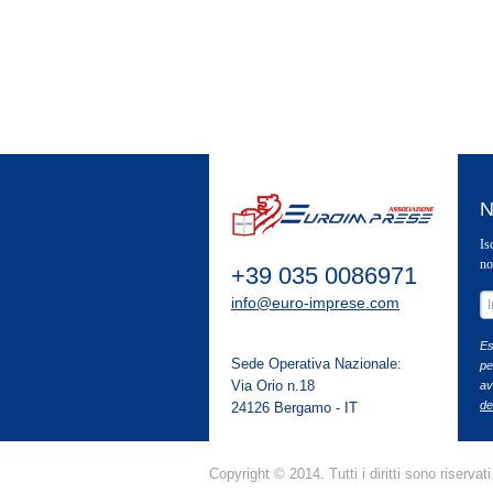
N
Is
no
+39 035 0086971
info@euro-imprese.com
Es
Sede Operativa Nazionale:
pe
Via Orio n.18
ave
de
24126 Bergamo - IT
Copyright © 2014. Tutti i diritti sono riservati