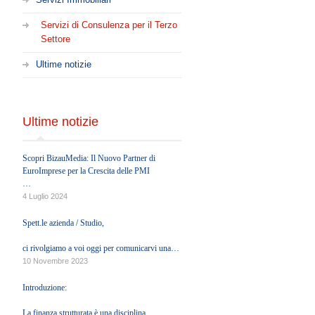
Servizi di Consulenza per il Terzo
Settore
Ultime notizie
Ultime notizie
Scopri BizauMedia: Il Nuovo Partner di
EuroImprese per la Crescita delle PMI
EUROIMPRESE è entusiasta di annunciare
4 Luglio 2024
una nuova collaborazione strategica con
BizauMedia, una società di Growth Partners.
Spett.le azienda / Studio,
ci rivolgiamo a voi oggi per comunicarvi una
importante novità relativa ai crediti d'Imposta
10 Novembre 2023
generati dalle normative ascrivibili all'Eco-sisma
Bonus, Superbonus e c.d. Bonus Minori.
Introduzione:
La finanza strutturata è una disciplina