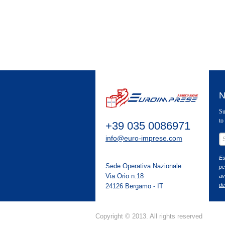
N
Su
to
+39 035 0086971
info@euro-imprese.com
Es
Sede Operativa Nazionale:
pe
Via Orio n.18
ave
de
24126 Bergamo - IT
Copyright © 2013. All rights reserved