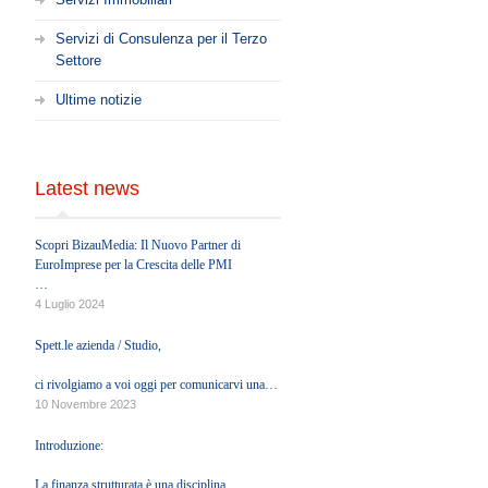
Servizi di Consulenza per il Terzo
Settore
Ultime notizie
Latest news
Scopri BizauMedia: Il Nuovo Partner di
EuroImprese per la Crescita delle PMI
EUROIMPRESE è entusiasta di annunciare
4 Luglio 2024
una nuova collaborazione strategica con
BizauMedia, una società di Growth Partners.
Spett.le azienda / Studio,
ci rivolgiamo a voi oggi per comunicarvi una
importante novità relativa ai crediti d'Imposta
10 Novembre 2023
generati dalle normative ascrivibili all'Eco-sisma
Bonus, Superbonus e c.d. Bonus Minori.
Introduzione:
La finanza strutturata è una disciplina