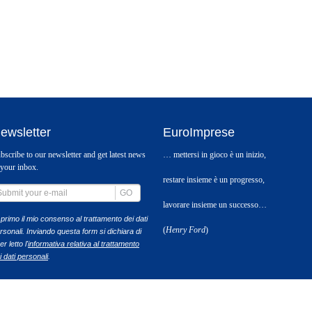
ewsletter
EuroImprese
bscribe to our newsletter and get latest news
… mettersi in gioco è un inizio,
 your inbox.
restare insieme è un progresso,
GO
lavorare insieme un successo…
primo il mio consenso al trattamento dei dati
(
Henry Ford
)
rsonali. Inviando questa form si dichiara di
r letto l'
informativa relativa al trattamento
i dati personali
.