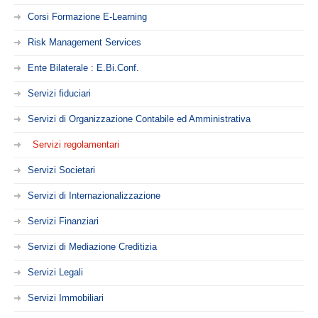
Servizi di Organizzazione Contabile ed Amministrativa
Corsi Formazione E-Learning
Servizi regolamentari
Risk Management Services
Servizi Societari
Ente Bilaterale : E.Bi.Conf.
Servizi di Internazionalizzazione
Servizi fiduciari
Servizi Finanziari
Servizi di Mediazione Creditizia
Servizi di Organizzazione Contabile ed Amministrativa
Servizi Legali
Servizi regolamentari
Servizi Immobiliari
Servizi Societari
Servizi di Consulenza per il Terzo Settore
Servizi di Internazionalizzazione
Ultime notizie
Servizi Finanziari
HEADQUARTERS
Servizi di Mediazione Creditizia
Servizi Legali
PARTNERS
Servizi Immobiliari