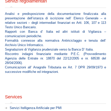
Servizi regolamentari
Il codice etico
La carta dei valori
Analisi e predisposizione della documentazione finalizzata alla
Mission
presentazione dell’istanza di iscrizione nell’ Elenco Generale – e
relative sezioni – degli intermediari finanziari ex Artt. 106, 107 e 113
La struttura
Testo Unico Bancario.
Rapporti con Banca d’ Italia ed altri istituti di Vigilanza –
Statuto
comunicazioni periodiche.
Formalità connesse alla normativa Antiriciclaggio e tenuta dell’
Organi Sociali
Archivio Unico Informatico.
Organigramma
Segnalazioni di Vigilanza prudenziale verso la Banca D’ Italia.
Riscontro indagini finanziarie mediante P.E.C. (Provvedimento
Agenzia delle Entrate nr. 18870 del 22/12/2005 e nr. 68538 del
SERVICES
28/04/2006).
Comunicazioni all’ Anagrafe Tributaria ex Art. 7 DPR 29/09/1973 e
successive modifiche ed integrazioni.
Servizi Itelligenza Artificiale per PMI
Corsi Formazione E-Learning
Risk Management Services
Services
Ente Bilaterale : E.Bi.Conf.
Servizi fiduciari
Servizi Itelligenza Artificiale per PMI