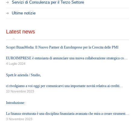
Servizi di Consulenza per il Terzo Settore
BECOME A MEMBER
Ultime notizie
CONTACTS
Latest news
RESERVED AREA
Scopri BizauMedia: Il Nuovo Partner di EuroImprese per la Crescita delle PMI
EUROIMPRESE è entusiasta di annunciare una nuova collaborazione strategica con
BizauMedia, una società di Growth Partners.
4 Luglio 2024
Spett.le azienda / Studio,
ci rivolgiamo a voi oggi per comunicarvi una importante novità relativa ai crediti
d'Imposta generati dalle normative ascrivibili all'Eco-sisma Bonus, Superbonus e c.d.
10 Novembre 2023
Bonus Minori.
Introduzione:
La finanza strutturata è una disciplina finanziaria avanzata che mira a creare strumenti
finanziari complessi per soddisfare le esigenze specifiche dei clienti. In questo
3 Novembre 2023
contesto, esploreremo come l'emissione e la quotazione di Bond, il coinvolgimento dei
fondi d'investimento e l'erogazione di finanziamenti possano essere utilizzati in settori