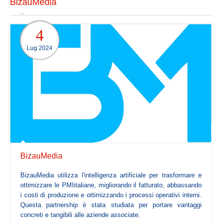
BizauMedia
Il codice etico
La carta dei valori
4
Mission
Lug 2024
La struttura
Statuto
Organi Sociali
Organigramma
SERVICES
Servizi Itelligenza Artificiale per PMI
BizauMedia
Corsi Formazione E-Learning
BizauMedia utilizza l'intelligenza artificiale per trasformare e
Risk Management Services
ottimizzare le PMIitaliane, migliorando il fatturato, abbassando
i costi di produzione e ottimizzando i processi operativi interni.
Ente Bilaterale : E.Bi.Conf.
Questa partnership è stata studiata per portare vantaggi
Servizi fiduciari
concreti e tangibili alle aziende associate.