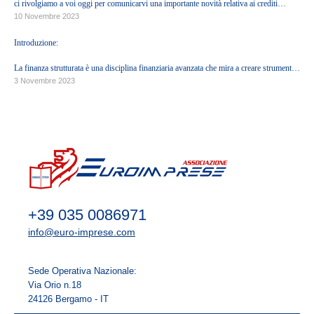
ci rivolgiamo a voi oggi per comunicarvi una importante novità relativa ai crediti
BECOME A MEMBER
d'Imposta generati dalle normative ascrivibili all'Eco-sisma Bonus, Superbonus e c.d.
10 Novembre 2023
Bonus Minori.
Introduzione:
CONTACTS
La finanza strutturata è una disciplina finanziaria avanzata che mira a creare strumenti
finanziari complessi per soddisfare le esigenze specifiche dei clienti. In questo
3 Novembre 2023
contesto, esploreremo come l'emissione e la quotazione di Bond, il coinvolgimento dei
RESERVED AREA
fondi d'investimento e l'erogazione di finanziamenti possano essere utilizzati in settori
diversificati come Immobiliare, Commerciale, Agroalimentare, Industriale, Tech e
Green, con la possibilità di considerare anche la creazione di una Special Purpose
Vehicle (SPV) come alternativa.
Contatti:
info@dinamicasrl.cloud
+39 035 0086971
info@euro-imprese.com
Sede Operativa Nazionale:
Via Orio n.18
24126 Bergamo - IT