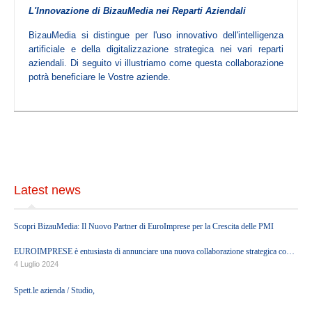
Servizi di Organizzazione Contabile ed Amministrativa
L'Innovazione di BizauMedia nei Reparti Aziendali
Servizi regolamentari
BizauMedia si distingue per l'uso innovativo dell'intelligenza
Servizi Societari
artificiale e della digitalizzazione strategica nei vari reparti
aziendali. Di seguito vi illustriamo come questa collaborazione
Servizi di Internazionalizzazione
potrà beneficiare le Vostre aziende.
Servizi Finanziari
Servizi di Mediazione Creditizia
Servizi Legali
Servizi Immobiliari
Servizi di Consulenza per il Terzo Settore
Latest news
Ultime notizie
Scopri BizauMedia: Il Nuovo Partner di EuroImprese per la Crescita delle PMI
HEADQUARTERS
EUROIMPRESE è entusiasta di annunciare una nuova collaborazione strategica con
BizauMedia, una società di Growth Partners.
4 Luglio 2024
PARTNERS
Spett.le azienda / Studio,