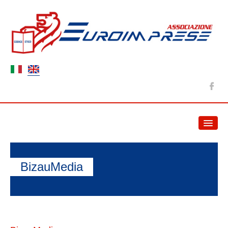
HOME
NEWS
BizauMedia
ABOUT US
Association