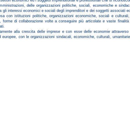
ettori economici ed i soggetti imprenditoriali e professionali che si riconosc
amministrazioni, delle organizzazioni politiche, sociali, economiche e sindac
 gli interessi economici e sociali degli imprenditori e dei soggetti associati ed
sa con istituzioni politiche, organizzazioni economiche, sociali e culturali
, forme di collaborazione volte a conseguire più articolate e vaste finalità
ti.
vamente alla crescita delle imprese e con esse delle economie attraverso 
ed europee, con le organizzazioni sindacali, economiche, culturali, umanitari