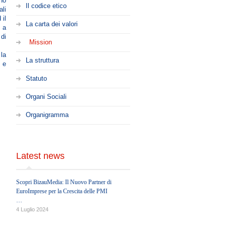
ono
Il codice etico
ali
 il
La carta dei valori
, a
 di
Mission
la
La struttura
e e
Statuto
Organi Sociali
Organigramma
Latest news
Scopri BizauMedia: Il Nuovo Partner di
EuroImprese per la Crescita delle PMI
EUROIMPRESE è entusiasta di annunciare
4 Luglio 2024
una nuova collaborazione strategica con