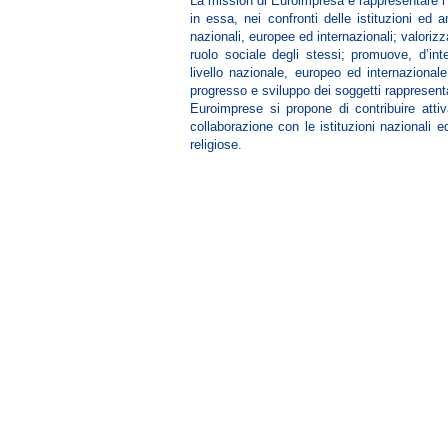
La mission di Euroimpresa è rappresentare i s
in essa, nei confronti delle istituzioni ed 
nazionali, europee ed internazionali; valorizza
ruolo sociale degli stessi; promuove, d’inte
livello nazionale, europeo ed internazionale
progresso e sviluppo dei soggetti rappresenta
Euroimprese si propone di contribuire atti
collaborazione con le istituzioni nazionali 
religiose.