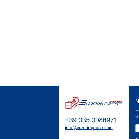
N
Su
to
+39 035 0086971
info@euro-imprese.com