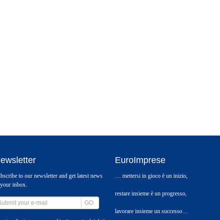
ewsletter
EuroImprese
bscribe to our newsletter and get latest news
… mettersi in gioco è un inizio,
 your inbox.
restare insieme è un progresso,
GO
lavorare insieme un successo…