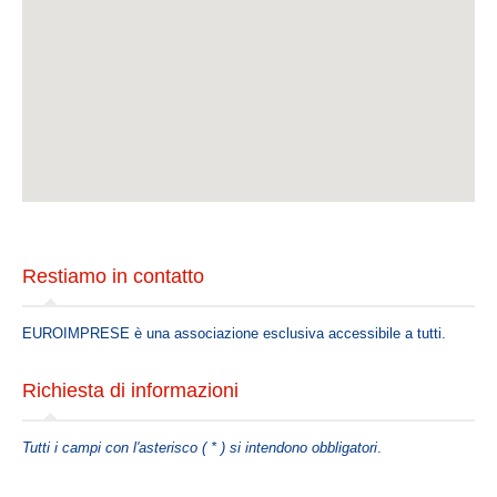
Il codice etico
La carta dei valori
Mission
La struttura
Statuto
Organi Sociali
Organigramma
Restiamo in contatto
SERVICES
EUROIMPRESE è una associazione esclusiva accessibile a tutti.
Servizi Itelligenza Artificiale per PMI
Corsi Formazione E-Learning
Richiesta di informazioni
Risk Management Services
Ente Bilaterale : E.Bi.Conf.
Tutti i campi con l'asterisco ( * ) si intendono obbligatori
.
Servizi fiduciari