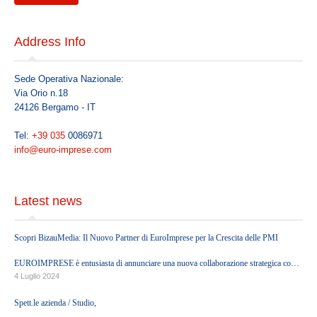
BECOME A MEMBER
Address Info
CONTACTS
Sede Operativa Nazionale:
Via Orio n.18
RESERVED AREA
24126 Bergamo - IT
Tel:
+39 035
0086971
info@euro-imprese.com
Latest news
Scopri BizauMedia: Il Nuovo Partner di EuroImprese per la Crescita delle PMI
EUROIMPRESE è entusiasta di annunciare una nuova collaborazione strategica con
BizauMedia, una società di Growth Partners.
4 Luglio 2024
Spett.le azienda / Studio,