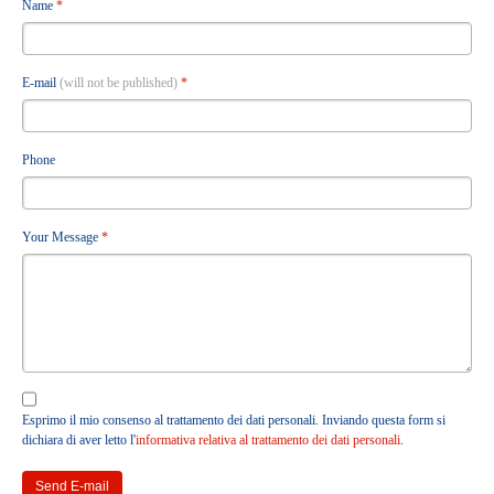
Name
*
Servizi di Organizzazione Contabile ed Amministrativa
Servizi regolamentari
Servizi Societari
E-mail
(will not be published)
*
Servizi di Internazionalizzazione
Servizi Finanziari
Phone
Servizi di Mediazione Creditizia
Servizi Legali
Your Message
*
Servizi Immobiliari
Servizi di Consulenza per il Terzo Settore
Ultime notizie
HEADQUARTERS
Esprimo il mio consenso al trattamento dei dati personali. Inviando questa form si
dichiara di aver letto l'
informativa relativa al trattamento dei dati personali
.
PARTNERS
Send E-mail