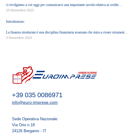
ci rivolgiamo a voi oggi per comunicarvi una importante novità relativa ai crediti
d'Imposta generati dalle normative ascrivibili all'Eco-sisma Bonus, Superbonus e c.d.
10 Novembre 2023
Bonus Minori.
Introduzione:
La finanza strutturata è una disciplina finanziaria avanzata che mira a creare strumenti
finanziari complessi per soddisfare le esigenze specifiche dei clienti. In questo
3 Novembre 2023
contesto, esploreremo come l'emissione e la quotazione di Bond, il coinvolgimento dei
fondi d'investimento e l'erogazione di finanziamenti possano essere utilizzati in settori
diversificati come Immobiliare, Commerciale, Agroalimentare, Industriale, Tech e
Green, con la possibilità di considerare anche la creazione di una Special Purpose
Vehicle (SPV) come alternativa.
Contatti:
info@dinamicasrl.cloud
+39 035 0086971
info@euro-imprese.com
Sede Operativa Nazionale:
Via Orio n.18
24126 Bergamo - IT